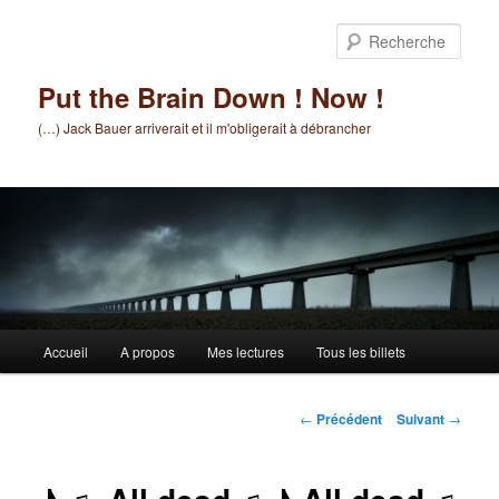
Aller
au
Rech
contenu
principal
Put the Brain Down ! Now !
(…) Jack Bauer arriverait et il m'obligerait à débrancher
Menu
Accueil
A propos
Mes lectures
Tous les billets
principal
Navigation
←
Précédent
Suivant
→
des
articles