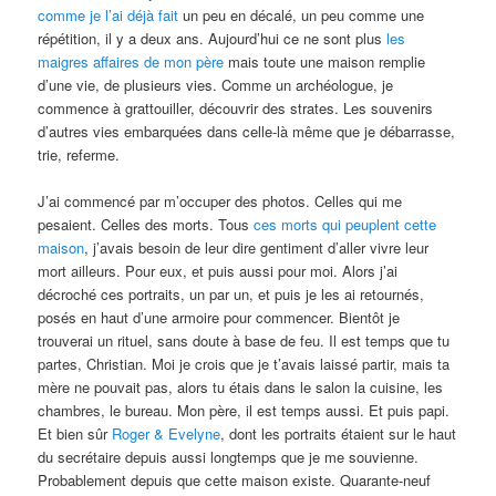
comme je l’ai déjà fait
un peu en décalé, un peu comme une
répétition, il y a deux ans. Aujourd’hui ce ne sont plus
les
maigres affaires de mon père
mais toute une maison remplie
d’une vie, de plusieurs vies. Comme un archéologue, je
commence à grattouiller, découvrir des strates. Les souvenirs
d’autres vies embarquées dans celle-là même que je débarrasse,
trie, referme.
J’ai commencé par m’occuper des photos. Celles qui me
pesaient. Celles des morts. Tous
ces morts qui peuplent cette
maison
, j’avais besoin de leur dire gentiment d’aller vivre leur
mort ailleurs. Pour eux, et puis aussi pour moi. Alors j’ai
décroché ces portraits, un par un, et puis je les ai retournés,
posés en haut d’une armoire pour commencer. Bientôt je
trouverai un rituel, sans doute à base de feu. Il est temps que tu
partes, Christian. Moi je crois que je t’avais laissé partir, mais ta
mère ne pouvait pas, alors tu étais dans le salon la cuisine, les
chambres, le bureau. Mon père, il est temps aussi. Et puis papi.
Et bien sûr
Roger & Evelyne
, dont les portraits étaient sur le haut
du secrétaire depuis aussi longtemps que je me souvienne.
Probablement depuis que cette maison existe. Quarante-neuf