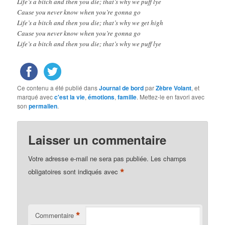
Life’s a bitch and then you die; that’s why we puff lye
Cause you never know when you’re gonna go
Life’s a bitch and then you die; that’s why we get high
Cause you never know when you’re gonna go
Life’s a bitch and then you die; that’s why we puff lye
Ce contenu a été publié dans
Journal de bord
par
Zèbre Volant
, et
marqué avec
c'est la vie
,
émotions
,
famille
. Mettez-le en favori avec
son
permalien
.
Laisser un commentaire
Votre adresse e-mail ne sera pas publiée.
Les champs
*
obligatoires sont indiqués avec
*
Commentaire